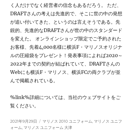
く人だけでなく経営者の信念もあるだろう。 ただ、
DRAFTさんの考えは先進的で、そこに世の中の発想
が追い付いてきた、というのは言えそうである。先
鋭的、先進的なDRAFTさんが世の中のスタンダード
を変えた。 オンラインショップ限定でご予約された
お客様、先着4,000名様に横浜F・マリノスオリジナ
ルの圧縮袋をプレゼント！発表事項によれば2020～
2022年までの契約が結ばれていて、DRAFTさんの
Webにも横浜F・マリノス、横浜FCの両クラブが並
んで掲載されている。
%link%詳細については、当社のウェブサイトをご
覧ください。
投
タ
2021年9月29日
マリノス 2010 ユニフォーム
,
マリノス ユニフ
稿
グ
ォーム
,
マリノス ユニフォーム 大津
日: