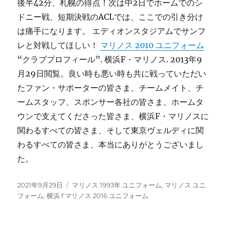
後半42分、札幌の得点！次は中2日でホームでのシ
ドニー戦、短期決戦のACLでは、ここでの引き分け
は痛手になります。 エディオンスタジアムでサンフ
レと対戦してほしい！
マリノス 2010 ユニフォーム
“クラブプロフィール”. 横浜F・マリノス. 2013年9
月29日閲覧。良い時も悪い時も共に戦っていただい
たファン・サポーターの皆さま、チームメイト、チ
ームスタッフ、スポンサー各社の皆さま、ホームタ
ウンで支えてくださった皆さま、横浜F・マリノスに
関わるすべての皆さま、そして東京ヴェルディに関
わるすべての皆さま、本当にありがとうございまし
た。
投
タ
2021年9月29日
マリノス 1993年 ユニフォーム
,
マリノス ユニ
稿
グ
フォーム
,
横浜 f マリノス 2016 ユニフォーム
日: