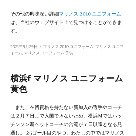
その他の興味深い詳細
マリノス 2010 ユニフォーム
は、当社のウェブサイト上で見つけることができま
す。
投
タ
2021年9月29日
マリノス 2010 ユニフォーム
,
マリノス ユニフ
稿
グ
ォーム
,
マリノス ユニフォーム 子供
日:
横浜f マリノス ユニフォーム
黄色
また、在留資格を持たない新加入の選手やコーチ
は２月７日まで入国できないため、横浜Ｍではハッ
チンソン新ヘッドコーチの合流が７日以降となる見
通し。 25ゴール目のやつ、わたしの中ではマリノス