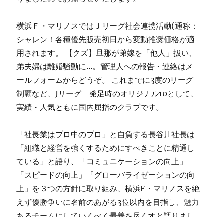
横浜Ｆ・マリノスではＪリーグ社会連携活動(通称：
シャレン！各種優先販売初日から変動推奨価格が適
用されます。 【クズ】旦那が弟嫁を「他人」扱い、
弟夫婦は離婚騒動に…。管理人への報告・連絡はメ
ールフォームからどうぞ。 これまでに3度のリーグ
制覇など、Jリーグ 発足時のオリジナル10として、
実績・人気ともに国内屈指のクラブです。
「社長業はプロ中のプロ」と自負する長谷川社長は
「組織と経営を強くするためにすべきことに精通し
ている」と語り、「コミュニケーションの向上」
「スピードの向上」「グローバライゼーションの向
上」を３つの方針に取り組み、横浜F・マリノスを絶
えず優勝争いに名前のあがる3位以内を目指し、魅力
あるチームにしていくべく最善を尽くすと語りまし