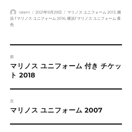
投
投
タ
istern
2021年9月29日
マリノス ユニフォーム 2013
,
横
稿
稿
グ
浜 f マリノス ユニフォーム 2016
,
横浜f マリノス ユニフォーム 黄
者
日:
色
投
前
稿
マリノス ユニフォーム 付き チケッ
前
の
ト 2018
ナ
投
ビ
稿:
ゲ
次
マリノス ユニフォーム 2007
次
ー
の
シ
投