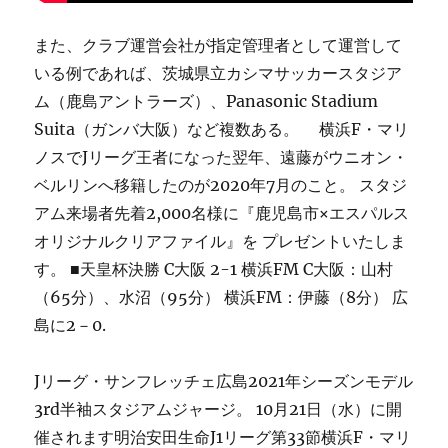
また、クラブ運営会社が指定管理者として運営して
いる例であれば、茨城県立カシマサッカースタジア
ム（鹿島アントラーズ）、Panasonic Stadium
Suita（ガンバ大阪）など複数ある。 横浜F・マリ
ノスでJリーグ王者になった翌年、遠藤がウニオン・
ベルリンへ移籍したのが2020年7月のこと。 スタジ
アム来場者先着2,000名様に『鹿児島市×エスパルス
オリジナルクリアファイル』を プレゼントいたしま
す。 ■天皇杯決勝 C大阪 2-1 横浜FM C大阪：山村
（65分）、水沼（95分） 横浜FM：伊藤（8分） 広
島に2－0.
Jリーグ・サンフレッチェ広島2021年シーズンモデル
3rd半袖スタジアムジャージ。 10月21日（水）に開
催されます明治安田生命J1リーグ第33節横浜F・マリ