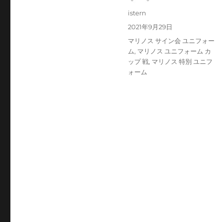
投
istern
稿
投
2021年9月29日
者
稿
タ
マリノス サイン会 ユニフォー
日:
グ
ム
,
マリノス ユニフォーム カ
ップ 戦
,
マリノス 特別 ユニフ
ォーム