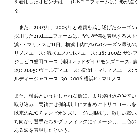
を着用したオビンナは「（GKユニフォームは）形が違
る。
また、2003年、2004年と連覇を成し遂げたシーズ
採用した2ndユニフォームは、堅い守備を表現するス
浜F・マリノスは11日、横浜市内で2020シーズン最初
リノスユース: 清水エスパルスユース: 28: 2004: サン
ジュビロ磐田ユース: 浦和レッドダイヤモンズユース: 
29: 2005: ヴェルディユース: 横浜f・マリノスユース
ルディージャユース: 30: 2006 横浜F・マリノス.
また、横浜というおしゃれな街に、より溶け込みやすい
取り込み、両袖には例年以上に大きめにトリコロールをデ
以来のAFCチャンピオンズリーグに挑戦し、激しい戦
ち向かう選手たちをグラフィックにイメージし、二色の
ある波を表現したという。