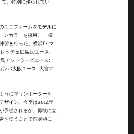
くて、特別に作られてい
ンのユニフォームをモデルに
トーンカラーを採用。 横
の練習を行った。横浜f・マ
フレッチェ広島f.cユース:
鹿島アントラーズユース:
: ガンバ大阪ユース: 大宮ア
ようにマリンボーダーを
ザイン。今季は2014年
いが予想されるが、勇敢に立
青を使うことで前身頃に