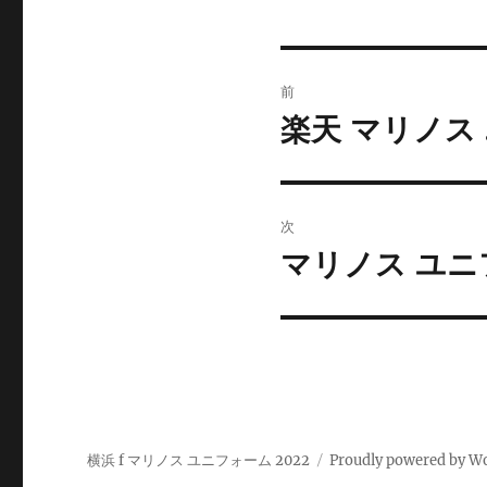
投
前
稿
楽天 マリノス
前
の
ナ
投
ビ
稿:
次
ゲ
マリノス ユニフ
次
の
ー
投
シ
稿:
ョ
ン
横浜 f マリノス ユニフォーム 2022
Proudly powered by W