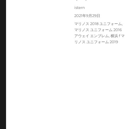
投
istern
稿
投
2021年9月29日
者
稿
タ
マリノス 2018 ユニフォーム
,
日:
グ
マリノス ユニフォーム 2016
アウェイ エンブレム
,
横浜 f マ
リノス ユニフォーム 2019